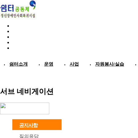
쉼터소개
운영
사업
자원봉사/실습
서브 네비게이션
공지사항
질의응답