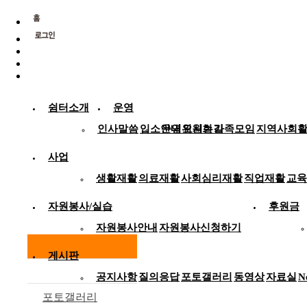
쉼터소개
운영
인사말씀
입소안내
운영위원회
오시는길
가족모임
지역사회
사업
생활재활
의료재활
사회심리재활
직업재활
교육
자원봉사/실습
후원금
자원봉사안내
자원봉사신청하기
게시판
공지사항
질의응답
포토갤러리
동영상
자료실
N
포토갤러리